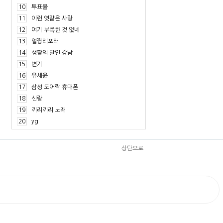
10
투표율
11
이런 엿같은 사랑
12
여기 부족한 것 없네
13
얼짱리포터
14
생활의 달인 강남
15
변기
16
유세윤
17
삼성 도어락 휴대폰
18
신랑
19
끼리끼리 노래
20
yg
상단으로