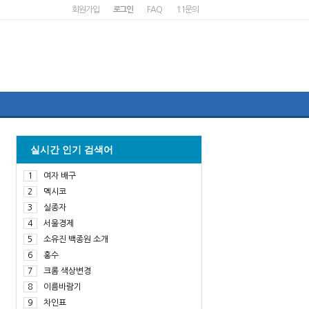
회원가입
로그인
FAQ
1:1문의
실시간 인기 검색어
1
여자 배구
2
멕시코
3
실종자
4
서울경제
5
소유진 백종원 소개
6
홍수
7
크롬 색상변경
8
이름바람기
9
차인표