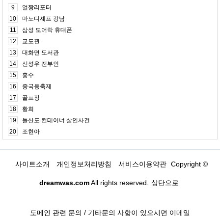
9
얼짱리포터
10
마노디셰프 강남
11
삼성 도어락 휴대폰
12
교도관
13
대화면 도서관
14
신성우 전부인
15
홍수
16
중국등축제
17
골프장
18
황희
19
돌산도 컨테이너 살인사건
20
조현아
사이트소개
개인정보처리방침
서비스이용약관
Copyright ©
dreamwas.com
All rights reserved.
상단으로
도메인 관련 문의 / 기타문의 사항이 있으시면 이메일