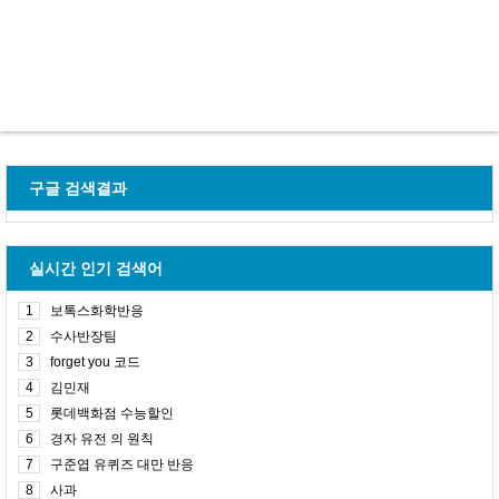
구글 검색결과
실시간 인기 검색어
1
보톡스화학반응
2
수사반장팀
3
forget you 코드
4
김민재
5
롯데백화점 수능할인
6
경자 유전 의 원칙
7
구준엽 유퀴즈 대만 반응
8
사과