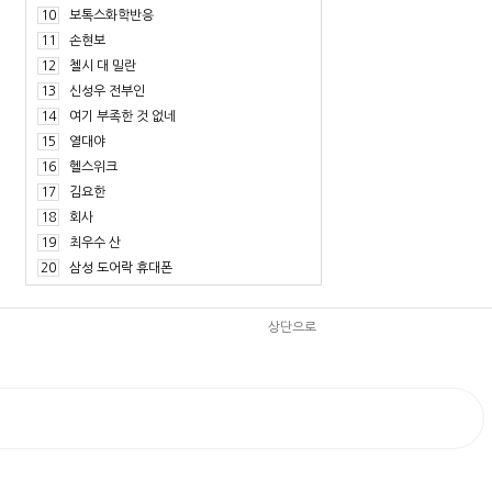
10
보톡스화학반응
11
손현보
12
첼시 대 밀란
13
신성우 전부인
14
여기 부족한 것 없네
15
열대야
16
헬스위크
17
김요한
18
회사
19
최우수 산
20
삼성 도어락 휴대폰
상단으로