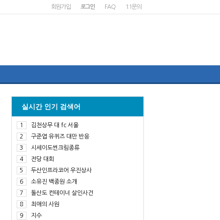
회원가입
로그인
FAQ
1:1문의
실시간 인기 검색어
1
김천상무 대 fc 서울
2
구준엽 유퀴즈 대만 반응
3
시세이도썬크림종류
4
전당 대회
5
두산인프라코어 우진상사
6
소유진 백종원 소개
7
돌산도 컨테이너 살인사건
8
최애의 사원
9
지수